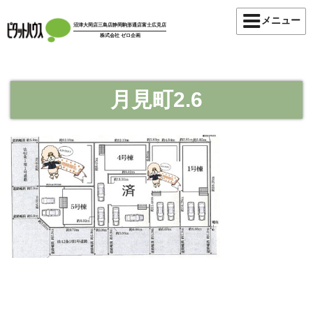
コ
メニュー
ン
沼津大岡店
三島店
静岡駒形通店
富士広見店
株式会社 ゼロ企画
テ
ン
ツ
へ
月見町2.6
ス
キ
ッ
プ