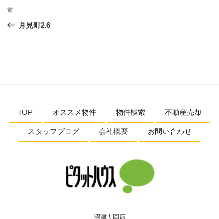
投
前
前
稿
の
月見町2.6
ナ
投
ビ
稿
ゲ
ー
シ
ョ
TOP
オススメ物件
物件検索
不動産売却
ン
スタッフブログ
会社概要
お問い合わせ
沼津大岡店