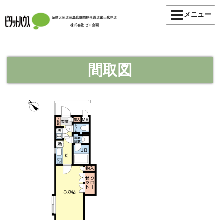
コ
メニュー
ン
沼津大岡店
三島店
静岡駒形通店
富士広見店
株式会社 ゼロ企画
テ
ン
ツ
へ
間取図
ス
キ
ッ
プ