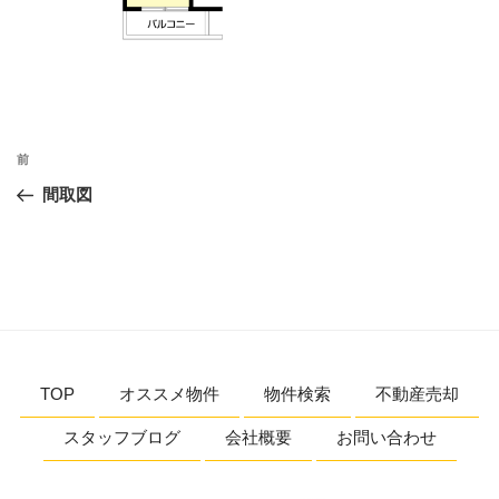
投
前
前
稿
の
間取図
ナ
投
ビ
稿
ゲ
ー
シ
ョ
TOP
オススメ物件
物件検索
不動産売却
ン
スタッフブログ
会社概要
お問い合わせ