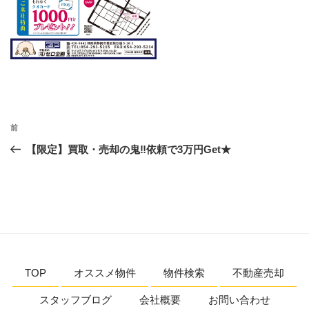
投
前
前
稿
の
【限定】買取・売却の鬼‼依頼で3万円Get★
ナ
投
ビ
稿
ゲ
ー
シ
ョ
TOP
オススメ物件
物件検索
不動産売却
ン
スタッフブログ
会社概要
お問い合わせ