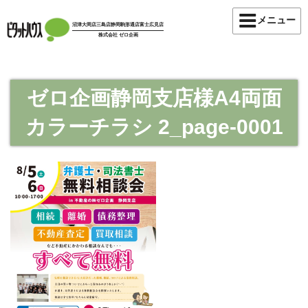
コ
メニュー
ン
沼津大岡店
三島店
静岡駒形通店
富士広見店
株式会社 ゼロ企画
テ
ン
ツ
へ
ゼロ企画静岡支店様A4両面
ス
カラーチラシ 2_page-0001
キ
ッ
プ