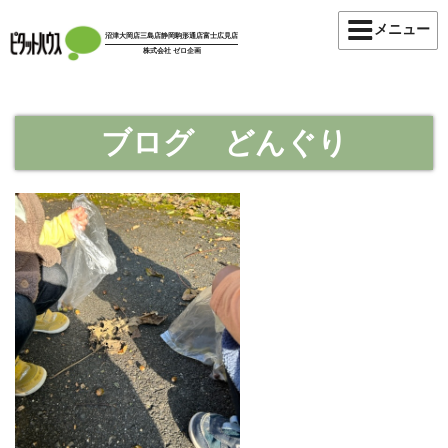
コ
メニュー
ン
沼津大岡店
三島店
静岡駒形通店
富士広見店
株式会社 ゼロ企画
テ
ン
ツ
へ
ブログ どんぐり
ス
キ
ッ
プ