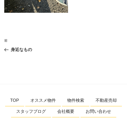
投
前
前
稿
の
身近なもの
ナ
投
ビ
稿
ゲ
ー
シ
ョ
TOP
オススメ物件
物件検索
不動産売却
ン
スタッフブログ
会社概要
お問い合わせ