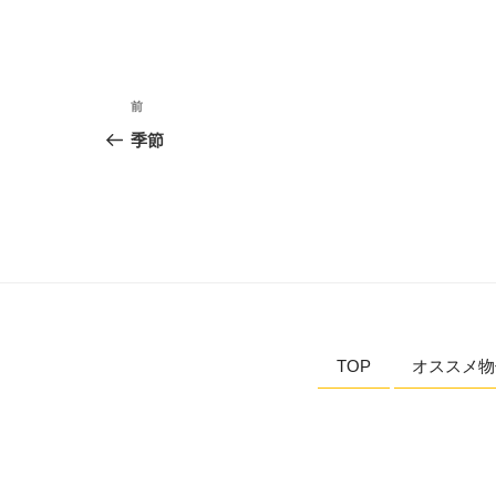
投
前
前
稿
の
季節
投
ナ
稿
ビ
ゲ
ー
シ
TOP
オススメ物
ョ
ン