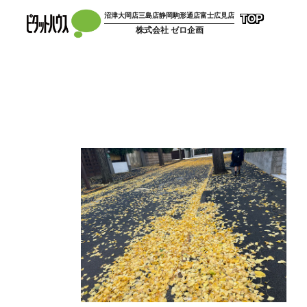
コ
沼津大岡店
三島店
静岡駒形通店
富士広見店
TOP
ン
株式会社 ゼロ企画
テ
ン
ツ
へ
ス
キ
ッ
プ