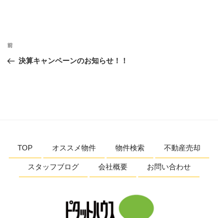
投
前
前
稿
の
決算キャンペーンのお知らせ！！
ナ
投
ビ
稿
ゲ
ー
シ
ョ
TOP
オススメ物件
物件検索
不動産売却
ン
スタッフブログ
会社概要
お問い合わせ