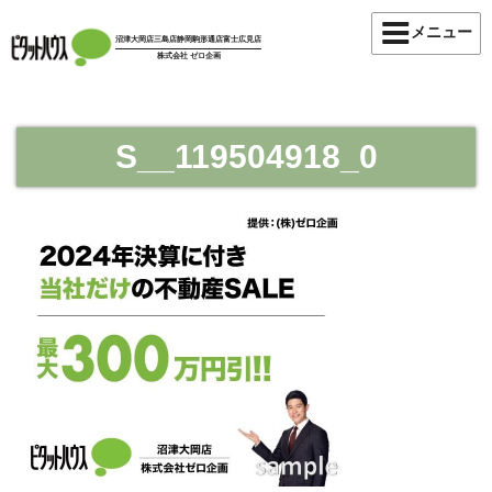
コ
メニュー
ン
沼津大岡店
三島店
静岡駒形通店
富士広見店
株式会社 ゼロ企画
テ
ン
ツ
へ
S__119504918_0
ス
キ
ッ
プ