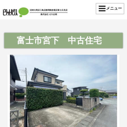
メニュー
沼津大岡店
三島店
静岡駒形通店
富士広見店
株式会社 ゼロ企画
富士市宮下 中古住宅