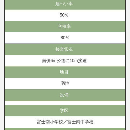
建ぺい率
50％
容積率
80％
接道状況
南側6m公道に10m接道
地目
宅地
設備
学区
富士南小学校／富士南中学校