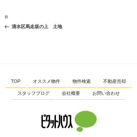
投
前
前
稿
の
清水区馬走坂の上 土地
ナ
投
ビ
稿
ゲ
ー
シ
ョ
TOP
オススメ物件
物件検索
不動産売却
ン
スタッフブログ
会社概要
お問い合わせ