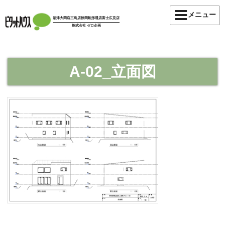
コ
メニュー
ン
沼津大岡店
三島店
静岡駒形通店
富士広見店
株式会社 ゼロ企画
テ
ン
ツ
へ
A-02_立面図
ス
キ
ッ
プ