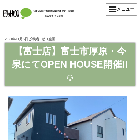
メニュー
沼津大岡店
三島店
静岡駒形通店
富士広見店
株式会社 ゼロ企画
2021年11月5日
投稿者:
ゼロ企画
【富士店】富士市厚原・今
泉にてOPEN HOUSE開催!!
☺