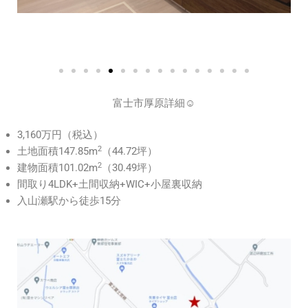
富士市厚原詳細☺
3,160万円（税込）
2
土地面積
147.85m
（44.72坪）
2
建物面積
101.02m
（30.49坪）
間取り4LDK+土間収納+WIC+小屋裏収納
入山瀬駅から徒歩15分