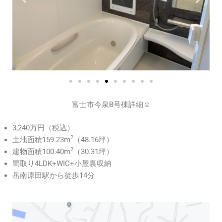
富士市今泉B号棟詳細☺
3,240万円（税込）
2
土地面積159.23m
（48.16坪）
2
建物面積100.40m
（30.31坪）
間取り4LDK+WIC+小屋裏収納
岳南原田駅から徒歩14分