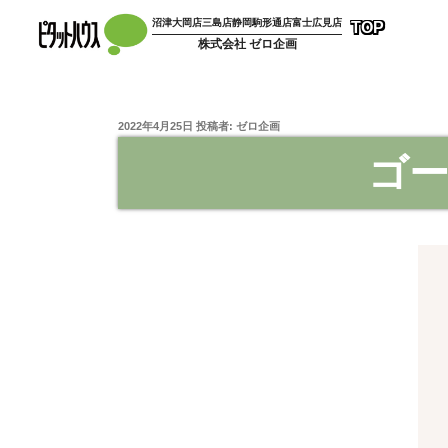
沼津大岡店
三島店
静岡駒形通店
富士広見店
TOP
株式会社 ゼロ企画
2022年4月25日
投稿者:
ゼロ企画
ゴ