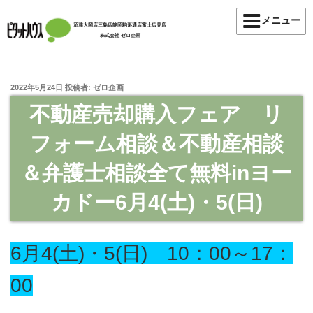
コ
メニュー
ン
沼津大岡店
三島店
静岡駒形通店
富士広見店
株式会社 ゼロ企画
テ
ン
ツ
投
2022年5月24日
投稿者:
ゼロ企画
へ
稿
ス
不動産売却購入フェア リ
日:
キ
フォーム相談＆不動産相談
ッ
プ
＆弁護士相談全て無料inヨー
カドー6月4(土)・5(日)
6月4(土)・5(日)
10：00～17：
00