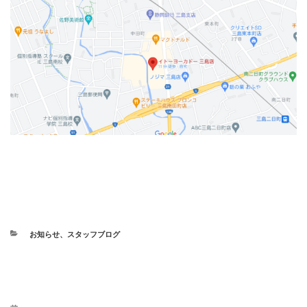
カ
お知らせ
、
スタッフブログ
テ
ゴ
リ
ー
投