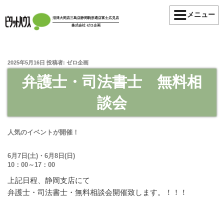
コ
メニュー
ン
沼津大岡店
三島店
静岡駒形通店
富士広見店
株式会社 ゼロ企画
テ
ン
ツ
投
2025年5月16日
投稿者:
ゼロ企画
へ
稿
ス
弁護士・司法書士 無料相
日:
キ
談会
ッ
プ
人気のイベントが開催！
6月7日(土)・6月8日(日)
10：00～17：00
上記日程、静岡支店にて
弁護士・司法書士・無料相談会開催致します。！！！