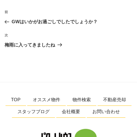
ー
投
前
前
稿
の
GWはいかがお過ごしでしたでしょうか？
ナ
投
ビ
稿
次
次
ゲ
の
梅雨に入ってきましたね
投
ー
稿
シ
ョ
ン
TOP
オススメ物件
物件検索
不動産売却
スタッフブログ
会社概要
お問い合わせ