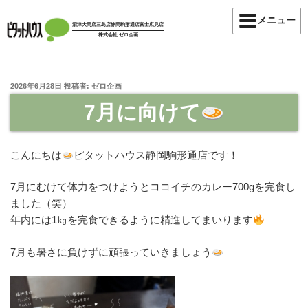
コ
メニュー
ン
沼津大岡店
三島店
静岡駒形通店
富士広見店
株式会社 ゼロ企画
テ
ン
ツ
投
2026年6月28日
投稿者:
ゼロ企画
へ
稿
ス
7月に向けて
日:
キ
ッ
こんにちは
ピタットハウス静岡駒形通店です！
プ
7月にむけて体力をつけようとココイチのカレー700gを完食し
ました（笑）
年内には1㎏を完食できるように精進してまいります
7月も暑さに負けずに頑張っていきましょう