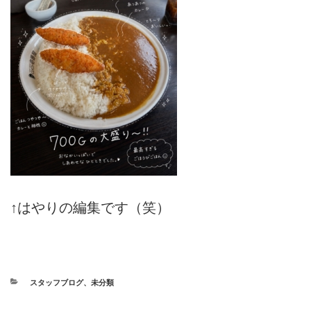
↑はやりの編集です（笑）
カ
スタッフブログ
、
未分類
テ
ゴ