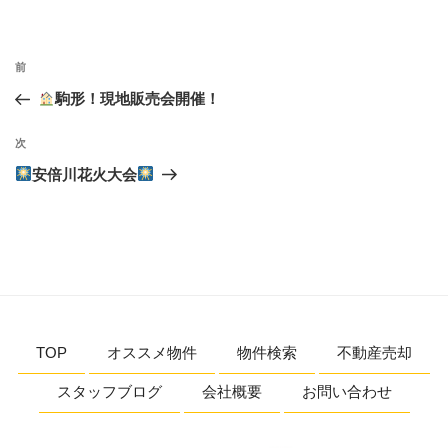
リ
ー
投
前
前
稿
の
駒形！現地販売会開催！
ナ
投
ビ
稿
次
次
ゲ
の
安倍川花火大会
投
ー
稿
シ
ョ
ン
TOP
オススメ物件
物件検索
不動産売却
スタッフブログ
会社概要
お問い合わせ