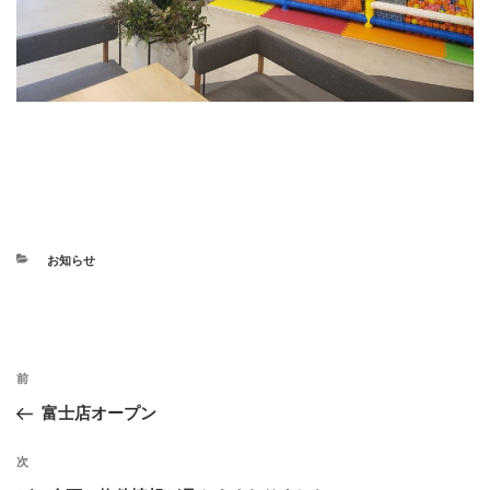
カ
お知らせ
テ
ゴ
リ
ー
投
前
前
稿
の
富士店オープン
ナ
投
ビ
稿
次
次
ゲ
の