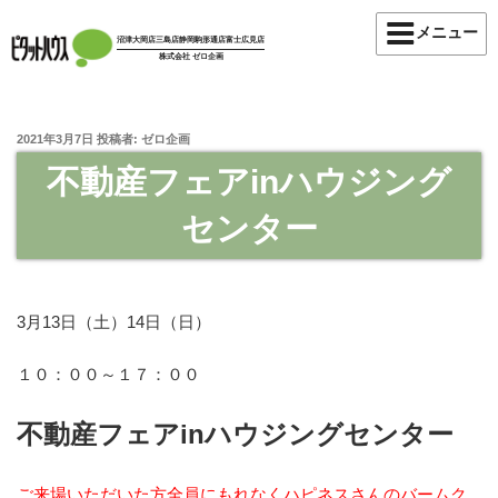
コ
メニュー
ン
沼津大岡店
三島店
静岡駒形通店
富士広見店
株式会社 ゼロ企画
テ
ン
ツ
投
2021年3月7日
投稿者:
ゼロ企画
へ
稿
ス
不動産フェアinハウジング
日:
キ
センター
ッ
プ
3月13日（土）14日（日）
１０：００～１７：００
不動産フェアinハウジングセンター
ご来場いただいた方全員にもれなくハピネスさんの
バームク