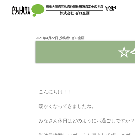
沼津大岡店
三島店
静岡駒形通店
富士広見店
TOP
株式会社 ゼロ企画
2021年4月22日
投稿者:
ゼロ企画
☆
こんにちは！！
暖かくなってきましたね。
みなさん休日はどのようにお過ごしですか？