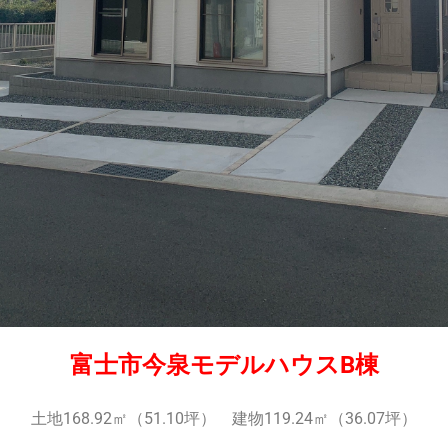
富士市今泉モデルハウスB棟
土地168.92㎡（51.10坪） 建物119.24㎡（36.07坪）