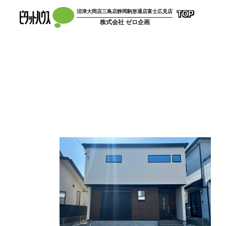
コ
沼津大岡店
三島店
静岡駒形通店
富士広見店
TOP
ン
株式会社 ゼロ企画
テ
ン
ツ
へ
ス
キ
ッ
プ