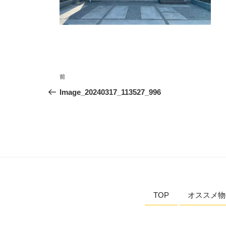
投
前
前
稿
の
Image_20240317_113527_996
投
ナ
稿
ビ
ゲ
ー
シ
TOP
オススメ物
ョ
ン