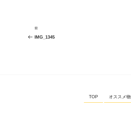
投
前
前
稿
の
IMG_1345
投
ナ
稿
ビ
ゲ
ー
シ
TOP
オススメ物
ョ
ン