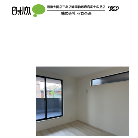
コ
沼津大岡店
三島店
静岡駒形通店
富士広見店
TOP
ン
株式会社 ゼロ企画
テ
ン
ツ
へ
ス
キ
ッ
プ