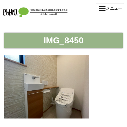
コ
メニュー
ン
沼津大岡店
三島店
静岡駒形通店
富士広見店
株式会社 ゼロ企画
テ
ン
ツ
へ
IMG_8450
ス
キ
ッ
プ