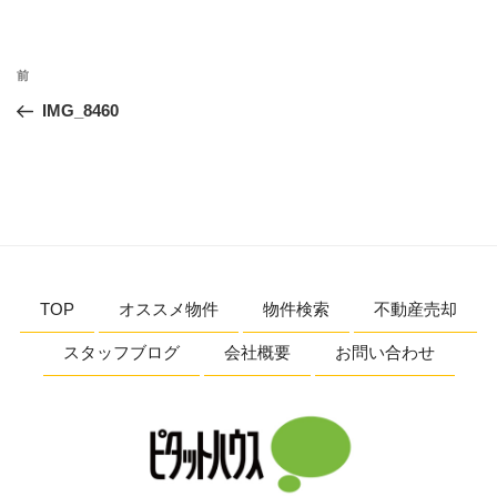
投
前
前
稿
の
IMG_8460
ナ
投
ビ
稿
ゲ
ー
シ
ョ
TOP
オススメ物件
物件検索
不動産売却
ン
スタッフブログ
会社概要
お問い合わせ