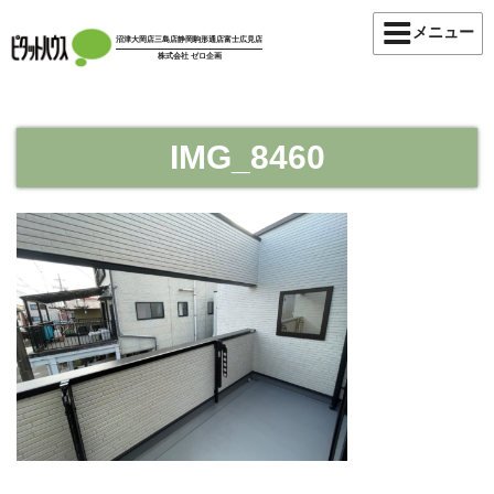
コ
メニュー
ン
沼津大岡店
三島店
静岡駒形通店
富士広見店
株式会社 ゼロ企画
テ
ン
ツ
へ
IMG_8460
ス
キ
ッ
プ