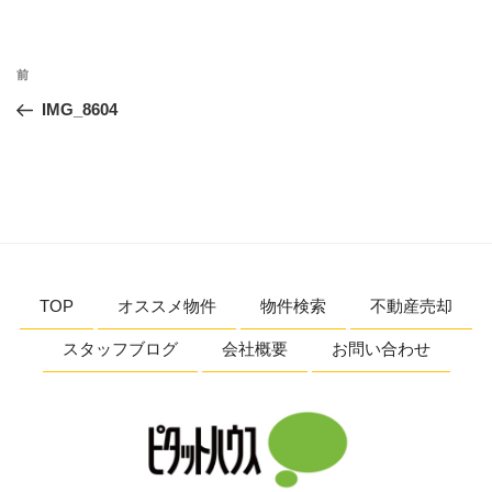
投
前
前
稿
の
IMG_8604
ナ
投
ビ
稿
ゲ
ー
シ
ョ
TOP
オススメ物件
物件検索
不動産売却
ン
スタッフブログ
会社概要
お問い合わせ