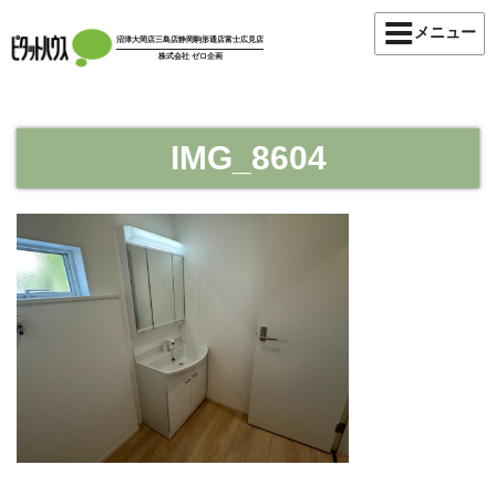
コ
メニュー
ン
沼津大岡店
三島店
静岡駒形通店
富士広見店
株式会社 ゼロ企画
テ
ン
ツ
へ
IMG_8604
ス
キ
ッ
プ