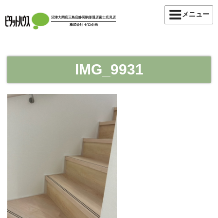
コ
メニュー
ン
沼津大岡店
三島店
静岡駒形通店
富士広見店
株式会社 ゼロ企画
テ
ン
ツ
へ
IMG_9931
ス
キ
ッ
プ