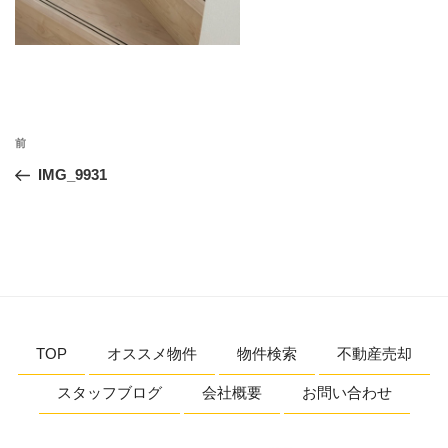
投
前
前
稿
の
IMG_9931
ナ
投
ビ
稿
ゲ
ー
シ
ョ
TOP
オススメ物件
物件検索
不動産売却
ン
スタッフブログ
会社概要
お問い合わせ