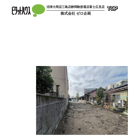
コ
沼津大岡店
三島店
静岡駒形通店
富士広見店
TOP
ン
株式会社 ゼロ企画
テ
ン
ツ
へ
ス
キ
ッ
プ