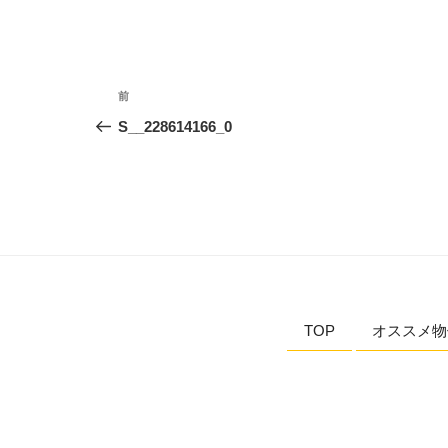
投
前
前
稿
の
S__228614166_0
投
ナ
稿
ビ
ゲ
ー
シ
TOP
オススメ物
ョ
ン