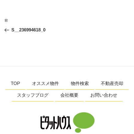
投
前
前
稿
の
S__236994618_0
ナ
投
ビ
稿
ゲ
ー
シ
ョ
TOP
オススメ物件
物件検索
不動産売却
ン
スタッフブログ
会社概要
お問い合わせ