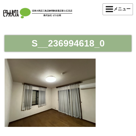
コ
メニュー
ン
沼津大岡店
三島店
静岡駒形通店
富士広見店
株式会社 ゼロ企画
テ
ン
ツ
へ
S__236994618_0
ス
キ
ッ
プ