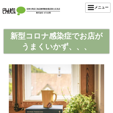
メニュー
沼津大岡店
三島店
静岡駒形通店
富士広見店
株式会社 ゼロ企画
新型コロナ感染症でお店が
うまくいかず、、、