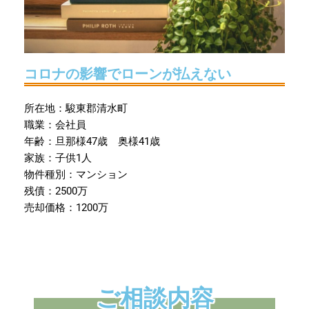
コロナの影響でローンが払えない
所在地：駿東郡清水町
職業：会社員
年齢：旦那様47歳 奥様41歳
家族：子供1人
物件種別：マンション
残債：2500万
売却価格：1200万
ご相談内容