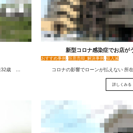
新型コロナ感染症でお店が
おすすめ事例
,
任意売却_解決事例
,
収入減
32歳 …
コロナの影響でローンが払えない 所
詳しくみる