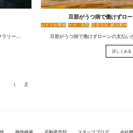
旦那がうつ病で働けずロー
おすすめ事例
,
ケガ・病気
,
任意売却_解決事例
サラリー…
旦那がうつ病で働けずローンの支払い
詳しくみる
2
1
件
物件検索
不動産売却
スタッフブログ
会社