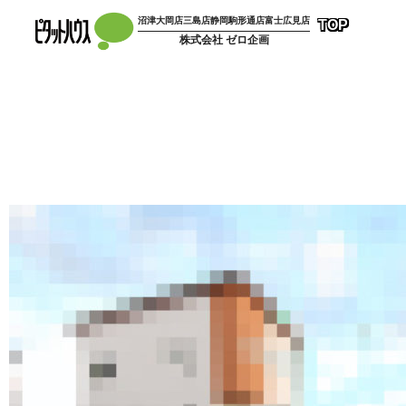
沼津大岡店
三島店
静岡駒形通店
富士広見店
TOP
株式会社 ゼロ企画