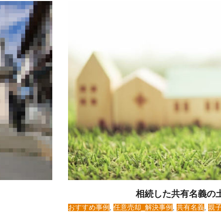
相続した共有名義の
おすすめ事例
,
任意売却_解決事例
,
共有名義
,
親