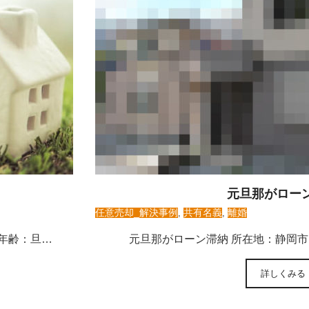
元旦那がロー
任意売却_解決事例
,
共有名義
,
離婚
年齢：旦…
元旦那がローン滞納 所在地：静岡市 
詳しくみる