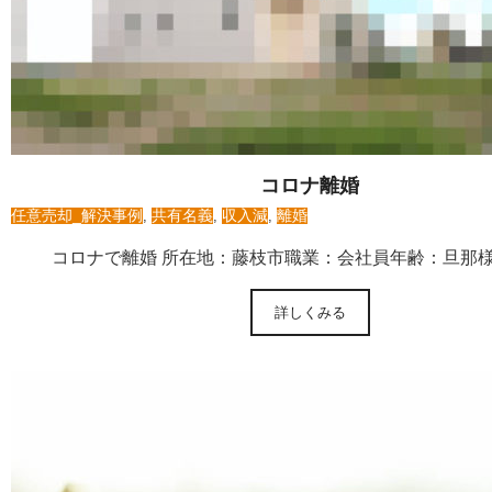
コロナ離婚
任意売却_解決事例
,
共有名義
,
収入減
,
離婚
コロナで離婚 所在地：藤枝市職業：会社員年齢：旦那様
詳しくみる