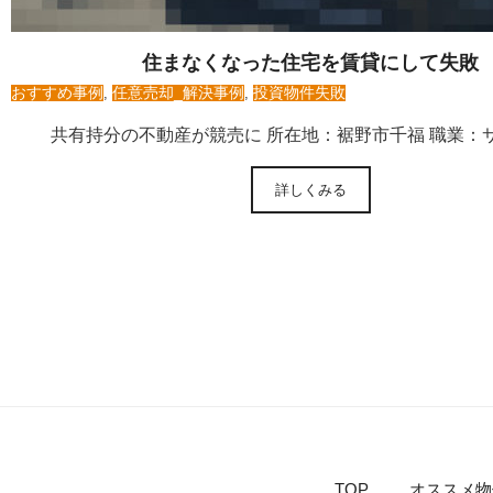
住まなくなった住宅を賃貸にして失敗
おすすめ事例
,
任意売却_解決事例
,
投資物件失敗
共有持分の不動産が競売に 所在地：裾野市千福 職業：
詳しくみる
TOP
オススメ物