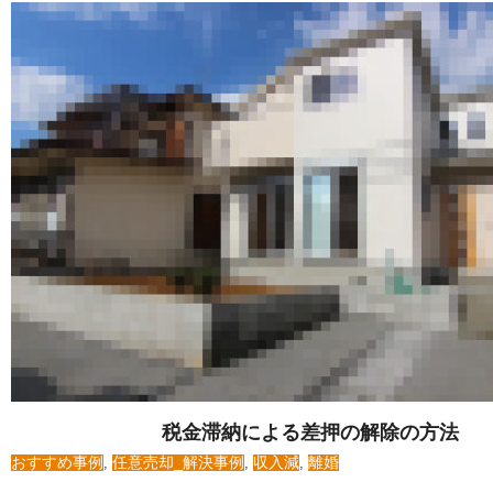
税金滞納による差押の解除の方法
おすすめ事例
,
任意売却_解決事例
,
収入減
,
離婚